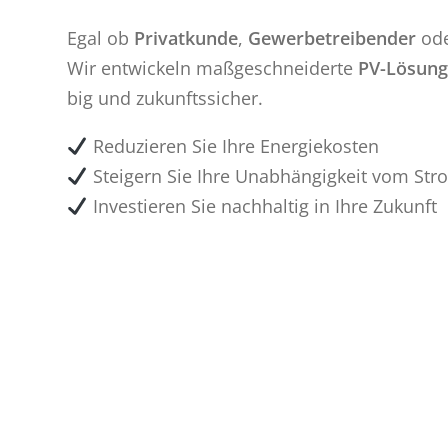
Egal ob
Pri­vat­kun­de
,
Ge­wer­be­trei­ben­der
od
Wir ent­wi­ckeln maß­ge­schnei­der­te
PV-Lö­sun­
big und zu­kunfts­si­cher.
Re­du­zie­ren Sie Ihre En­er­gie­kos­ten
Stei­gern Sie Ihre Un­ab­hän­gig­keit vom St
In­ves­tie­ren Sie nach­hal­tig in Ihre Zu­kunft