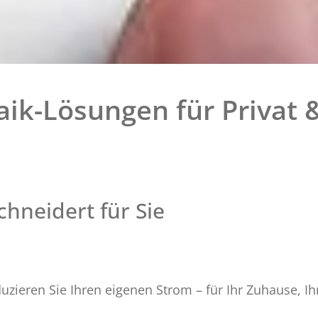
aik-Lösungen für Privat
hneidert für Sie
u­zie­ren Sie Ihren ei­ge­nen Strom – für Ihr Zu­hau­se, Ih