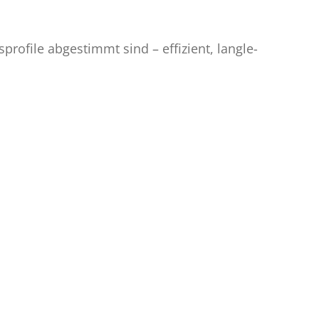
o­fi­le ab­ge­stimmt sind – ef­fi­zi­ent, lang­le­