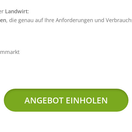
er
Land­wirt
:
gen
, die genau auf Ihre An­for­de­run­gen und Ver­brauchs­pr
rom­markt
ANGEBOT EINHOLEN