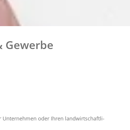
 & Gewerbe
r Un­ter­neh­men oder Ihren land­wirt­schaft­li­