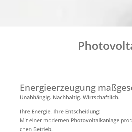
Photovolt
Energieerzeugung maßgesc
Un­ab­hän­gig. Nach­hal­tig. Wirt­schaft­lich.
Ihre En­er­gie, Ihre Ent­schei­dung:
Mit einer mo­der­nen
Pho­to­vol­ta­ik­an­la­ge
pro­d
chen Be­trieb.